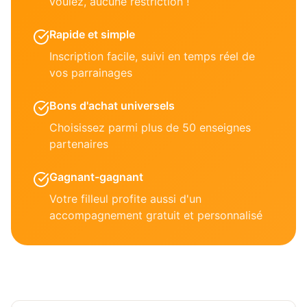
voulez, aucune restriction !
Rapide et simple
Inscription facile, suivi en temps réel de
vos parrainages
Bons d'achat universels
Choisissez parmi plus de 50 enseignes
partenaires
Gagnant-gagnant
Votre filleul profite aussi d'un
accompagnement gratuit et personnalisé