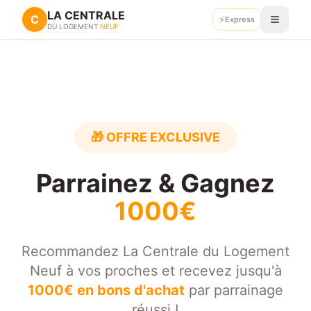
LA CENTRALE
C
⚡
Retour
Express
Recevoir mes plans
DU LOGEMENT
NEUF
🎁 OFFRE EXCLUSIVE
Parrainez & Gagnez
1000€
Recommandez La Centrale du Logement
Neuf à vos proches et recevez jusqu'à
1000€ en bons d'achat
par parrainage
réussi !