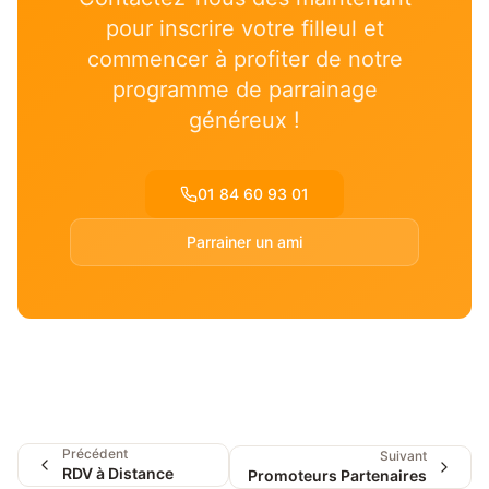
pour inscrire votre filleul et
commencer à profiter de notre
programme de parrainage
généreux !
01 84 60 93 01
Parrainer un ami
Précédent
Suivant
RDV à Distance
Promoteurs Partenaires