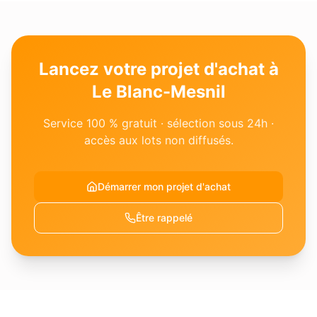
Lancez votre projet d'achat à
Le Blanc-Mesnil
Service 100 % gratuit · sélection sous 24h ·
accès aux lots non diffusés.
Démarrer mon projet d'achat
Être rappelé