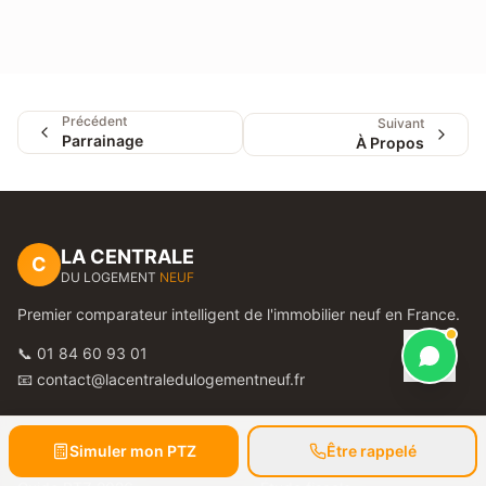
Précédent
Suivant
Parrainage
À Propos
LA CENTRALE
C
DU LOGEMENT
NEUF
Premier comparateur intelligent de l'immobilier neuf en France.
📞 01 84 60 93 01
📧 contact@lacentraledulogementneuf.fr
Outils & Simulateurs
Dispositifs fiscaux
Simuler mon PTZ
Être rappelé