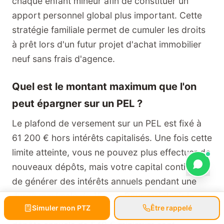
chaque enfant mineur afin de constituer un
apport personnel global plus important. Cette
stratégie familiale permet de cumuler les droits
à prêt lors d'un futur projet d'achat immobilier
neuf sans frais d'agence.
Quel est le montant maximum que l'on
peut épargner sur un PEL ?
Le plafond de versement sur un PEL est fixé à
61 200 € hors intérêts capitalisés. Une fois cette
limite atteinte, vous ne pouvez plus effectuer de
nouveaux dépôts, mais votre capital continue
de générer des intérêts annuels pendant une
durée maximale de 15 ans. Pour maintenir le
Simuler mon PTZ
Être rappelé
plan actif, un versement initial de 225 € et des