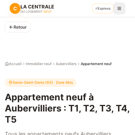
LA CENTRALE
C
⚡
Express
Recevoir mes plans
DU LOGEMENT
NEUF
Retour
Accueil
Immobilier neuf
Aubervilliers
Appartement neuf
Seine-Saint-Denis (93)
· Zone
Abis
Appartement neuf à
Aubervilliers : T1, T2, T3, T4,
T5
Tous les appartements neufs Aubervilliers