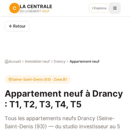
LA CENTRALE
C
⚡
Express
Recevoir mes plans
DU LOGEMENT
NEUF
Retour
Accueil
Immobilier neuf
Drancy
Appartement neuf
Seine-Saint-Denis (93)
· Zone
B1
Appartement neuf à Drancy
: T1, T2, T3, T4, T5
Tous les appartements neufs Drancy (Seine-
Saint-Denis (93)) — du studio investisseur au 5