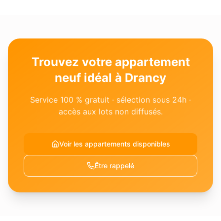
Trouvez votre appartement
neuf idéal à Drancy
Service 100 % gratuit · sélection sous 24h ·
accès aux lots non diffusés.
Voir les appartements disponibles
Être rappelé