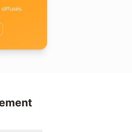
 diffusés.
tement