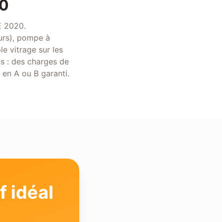
20
E 2020.
murs), pompe à
le vitrage sur les
s : des charges de
en A ou B garanti.
 idéal