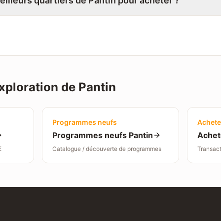
eilleurs quartiers de Pantin pour acheter ?
xploration de
Pantin
Programmes neufs
Achete
Programmes neufs
Pantin
Achet
E
Catalogue / découverte de programmes
Transact