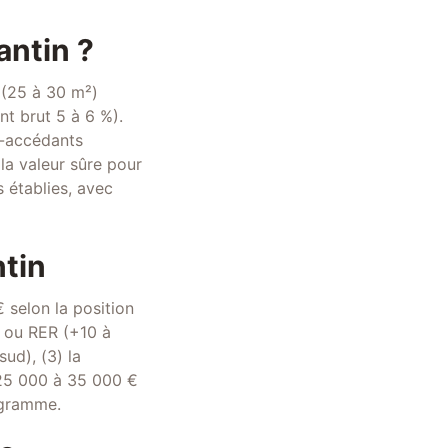
antin ?
 (25 à 30 m²)
t brut 5 à 6 %).
o-accédants
la valeur sûre pour
s établies, avec
ntin
 selon la position
PE ou RER (+10 à
ud), (3) la
 25 000 à 35 000 €
rogramme.