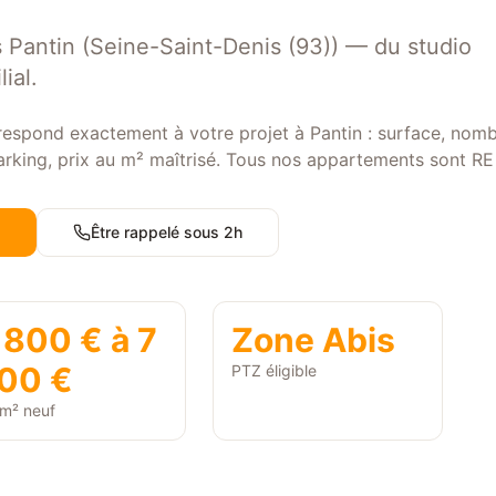
 Pantin (Seine-Saint-Denis (93)) — du studio
ial.
respond exactement à votre projet à Pantin : surface, nom
parking, prix au m² maîtrisé. Tous nos appartements sont R
s
Être rappelé sous 2h
 800 € à 7
Zone
Abis
00 €
PTZ éligible
 m² neuf