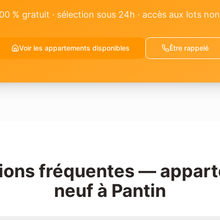
00 % gratuit · sélection sous 24h · accès aux lots non
Voir les appartements disponibles
Être rappelé
ions fréquentes —
appar
neuf
à
Pantin