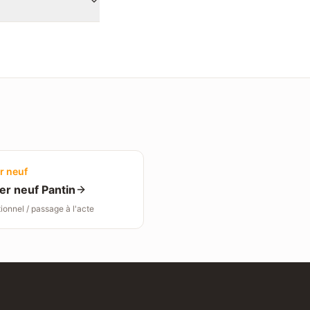
r neuf
er neuf
Pantin
ionnel / passage à l'acte