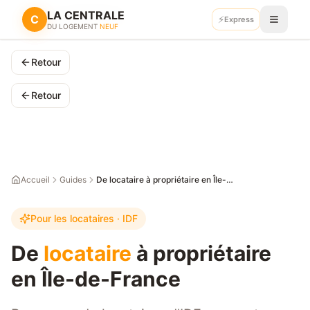
LA CENTRALE
LA CENTRALE
C
C
⚡
⚡
Express
Express
Recevoir mes plans
DU LOGEMENT
DU LOGEMENT
NEUF
NEUF
Retour
Retour
Accueil
Guides
De locataire à propriétaire en Île-de-France : votre parcours 2026
Pour les locataires · IDF
De
locataire
à propriétaire
en Île-de-France