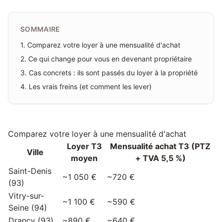
SOMMAIRE
1
.
Comparez votre loyer à une mensualité d'achat
2
.
Ce qui change pour vous en devenant propriétaire
3
.
Cas concrets : ils sont passés du loyer à la propriété
4
.
Les vrais freins (et comment les lever)
Comparez votre loyer à une mensualité d'achat
Loyer T3
Mensualité achat T3 (PTZ
Ville
moyen
+ TVA 5,5 %)
Saint-Denis
~1 050 €
~720 €
(93)
Vitry-sur-
~1 100 €
~590 €
Seine (94)
Drancy (93)
~890 €
~640 €