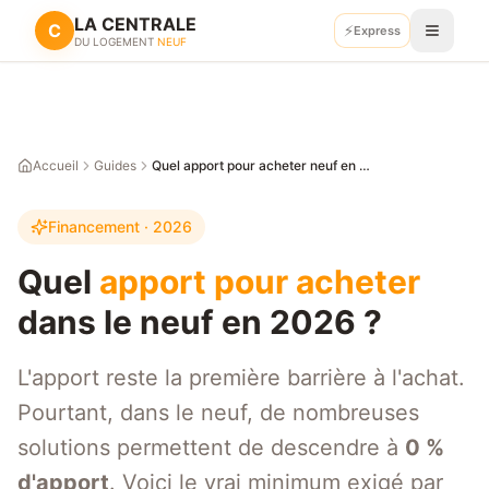
LA CENTRALE
C
⚡
Retour
Express
Recevoir mes plans
DU LOGEMENT
NEUF
Accueil
Guides
Quel apport pour acheter neuf en 2026 ? Minimum, idéal, et solutions sans apport
Financement · 2026
Quel
apport pour acheter
dans le neuf en 2026 ?
L'apport reste la première barrière à l'achat.
Pourtant, dans le neuf, de nombreuses
solutions permettent de descendre à
0 %
d'apport
. Voici le vrai minimum exigé par