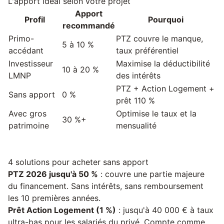
L'apport idéal selon votre projet
Apport
Profil
Pourquoi
recommandé
Primo-
PTZ couvre le manque,
5 à 10 %
accédant
taux préférentiel
Investisseur
Maximise la déductibilité
10 à 20 %
LMNP
des intérêts
PTZ + Action Logement +
Sans apport
0 %
prêt 110 %
Avec gros
Optimise le taux et la
30 %+
patrimoine
mensualité
4 solutions pour acheter sans apport
PTZ 2026 jusqu'à 50 %
: couvre une partie majeure
du financement. Sans intérêts, sans remboursement
les 10 premières années.
Prêt Action Logement (1 %)
: jusqu'à 40 000 € à taux
ultra-bas pour les salariés du privé. Compte comme