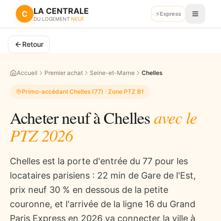
LA CENTRALE
C
⚡
Express
Recevoir mes plans
DU LOGEMENT
NEUF
Retour
Accueil
Premier achat
Seine-et-Marne
Chelles
Primo-accédant
Chelles
(
77
) · Zone PTZ
B1
avec le
Acheter neuf à
Chelles
PTZ 2026
Chelles est la porte d'entrée du 77 pour les
locataires parisiens : 22 min de Gare de l'Est,
prix neuf 30 % en dessous de la petite
couronne, et l'arrivée de la ligne 16 du Grand
Paris Express en 2026 va connecter la ville à