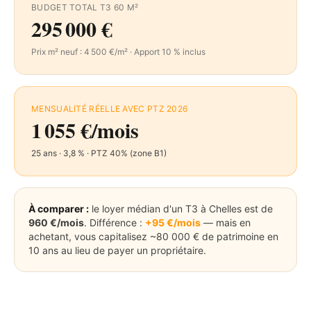
BUDGET TOTAL T3 60 M²
295 000
€
Prix m² neuf :
4 500
€/m² · Apport 10 % inclus
MENSUALITÉ RÉELLE AVEC PTZ 2026
1 055
€/mois
25 ans · 3,8 % · PTZ
40
% (zone
B1
)
À comparer :
le loyer médian d'un T3 à
Chelles
est de
960
€/mois
. Différence :
+
95
€/mois
— mais en
achetant, vous capitalisez ~80 000 € de patrimoine en
10 ans au lieu de payer un propriétaire.