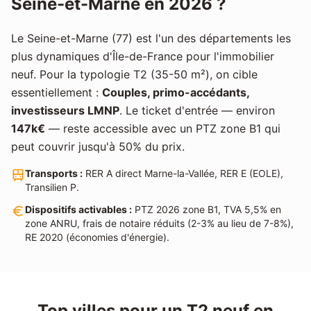
Seine-et-Marne
en 2026 ?
Le
Seine-et-Marne
(
77
) est l'un des départements les
plus dynamiques d'Île-de-France pour l'immobilier
neuf. Pour la typologie
T2
(
35-50 m²
), on cible
essentiellement :
Couples, primo-accédants,
investisseurs LMNP
. Le ticket d'entrée — environ
147
k€
— reste accessible avec un PTZ zone
B1
qui
peut couvrir jusqu'à 50% du prix.
Transports :
RER A direct Marne-la-Vallée, RER E (EOLE),
Transilien P
.
Dispositifs activables :
PTZ 2026 zone
B1
, TVA 5,5% en
zone ANRU, frais de notaire réduits (2-3% au lieu de 7-8%),
RE 2020 (économies d'énergie).
Top villes pour un
T2
neuf en