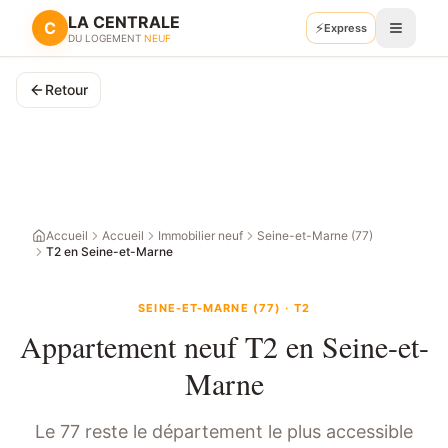
LA CENTRALE
C
⚡
Express
Recevoir mes plans
DU LOGEMENT
NEUF
Retour
Accueil
Accueil
Immobilier neuf
Seine-et-Marne (77)
T2 en Seine-et-Marne
SEINE-ET-MARNE
(
77
) ·
T2
Appartement neuf
T2
en
Seine-et-
Marne
Le 77 reste le département le plus accessible