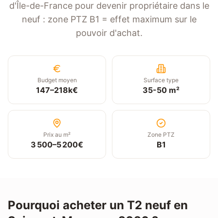
d'Île-de-France pour devenir propriétaire dans le
neuf : zone PTZ B1 = effet maximum sur le
pouvoir d'achat.
Budget moyen
Surface type
147
–
218
k€
35-50 m²
Prix au m²
Zone PTZ
3 500
–
5 200
€
B1
Pourquoi acheter un
T2
neuf en