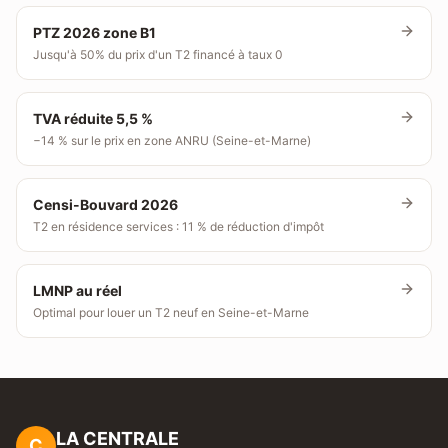
PTZ 2026 zone B1
Jusqu'à 50% du prix d'un T2 financé à taux 0
TVA réduite 5,5 %
−14 % sur le prix en zone ANRU (Seine-et-Marne)
Censi-Bouvard 2026
T2 en résidence services : 11 % de réduction d'impôt
LMNP au réel
Optimal pour louer un T2 neuf en Seine-et-Marne
LA CENTRALE
C