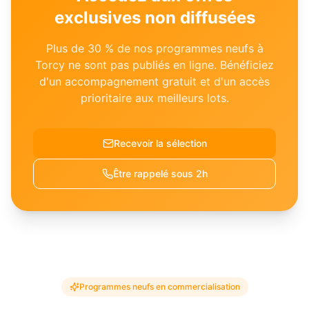
exclusives non diffusées
Plus de 30 % de nos programmes neufs à
Torcy
ne sont pas publiés en ligne. Bénéficiez
d'un accompagnement gratuit et d'un accès
prioritaire aux meilleurs lots.
Recevoir la sélection
Être rappelé sous 2h
Programmes neufs en commercialisation