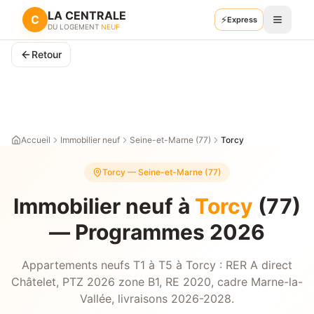
LA CENTRALE
C
⚡
Retour
Express
Recevoir mes plans
DU LOGEMENT
NEUF
Retour
Accueil
Immobilier neuf
Seine-et-Marne (77)
Torcy
Torcy
—
Seine-et-Marne (77)
Immobilier neuf à
Torcy
(77)
— Programmes 2026
Appartements neufs T1 à T5 à Torcy : RER A direct
Châtelet, PTZ 2026 zone B1, RE 2020, cadre Marne-la-
Vallée, livraisons 2026-2028.