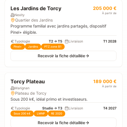
Les Jardins de Torcy
205 000 €
À partir de
Nexity
Quartier des Jardins
Programme familial avec jardins partagés, dispositif
Pinel+ éligible.
Typologie
T2 → T5
Livraison
T1 2028
Pinel+
Jardins
PTZ zone B1
Recevoir la fiche détaillée
Torcy Plateau
189 000 €
À partir de
Marignan
Plateau de Torcy
Sous 200 k€, idéal primo et investisseurs.
Typologie
Studio → T3
Livraison
T4 2027
Sous 200 k€
LMNP
RE 2020
Recevoir la fiche détaillée