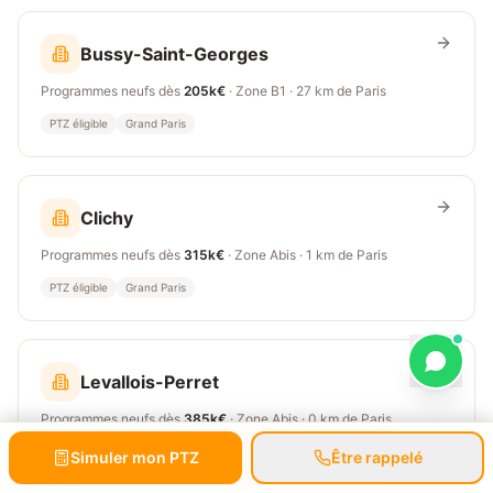
Bussy-Saint-Georges
Programmes neufs dès
205k€
· Zone
B1
·
27 km
de Paris
PTZ éligible
Grand Paris
Clichy
Programmes neufs dès
315k€
· Zone
Abis
·
1 km
de Paris
PTZ éligible
Grand Paris
Levallois-Perret
Programmes neufs dès
385k€
· Zone
Abis
·
0 km
de Paris
PTZ éligible
Grand Paris
Simuler mon PTZ
Prendre RDV gratuit
Être rappelé