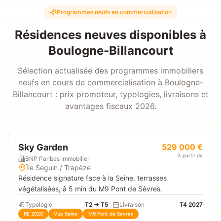
Programmes neufs en commercialisation
Résidences neuves disponibles à
Boulogne-Billancourt
Sélection actualisée des programmes immobiliers
neufs en cours de commercialisation à
Boulogne-
Billancourt
: prix promoteur, typologies, livraisons et
avantages fiscaux 2026.
Sky Garden
529 000 €
À partir de
BNP Paribas Immobilier
Île Seguin / Trapèze
Résidence signature face à la Seine, terrasses
végétalisées, à 5 min du M9 Pont de Sèvres.
Typologie
T2 → T5
Livraison
T4 2027
RE 2020
Vue Seine
M9 Pont de Sèvres