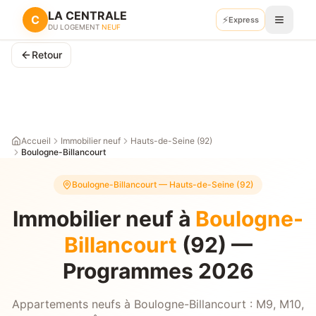
LA CENTRALE
C
⚡
Retour
Express
Recevoir mes plans
DU LOGEMENT
NEUF
Retour
Accueil
Immobilier neuf
Hauts-de-Seine (92)
Boulogne-Billancourt
Boulogne-Billancourt
—
Hauts-de-Seine (92)
Immobilier neuf à
Boulogne-
Billancourt
(92) —
Programmes 2026
Appartements neufs à Boulogne-Billancourt : M9, M10,