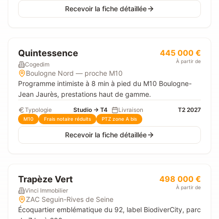
Recevoir la fiche détaillée
Quintessence
445 000 €
À partir de
Cogedim
Boulogne Nord — proche M10
Programme intimiste à 8 min à pied du M10 Boulogne-
Jean Jaurès, prestations haut de gamme.
Typologie
Studio → T4
Livraison
T2 2027
M10
Frais notaire réduits
PTZ zone A bis
Recevoir la fiche détaillée
Trapèze Vert
498 000 €
À partir de
Vinci Immobilier
ZAC Seguin-Rives de Seine
Écoquartier emblématique du 92, label BiodiverCity, parc