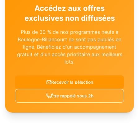
Accédez aux offres
exclusives non diffusées
Plus de 30 % de nos programmes neufs à
Boulogne-Billancourt
ne sont pas publiés en
ligne. Bénéficiez d'un accompagnement
gratuit et d'un accès prioritaire aux meilleurs
lots.
Recevoir la sélection
Être rappelé sous 2h