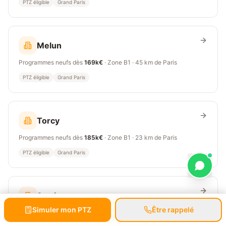
PTZ éligible
Grand Paris
Melun
Programmes neufs dès
169k€
· Zone
B1
·
45 km
de Paris
PTZ éligible
Grand Paris
Torcy
Programmes neufs dès
185k€
· Zone
B1
·
23 km
de Paris
PTZ éligible
Grand Paris
Serris
Simuler mon PTZ
Prendre RDV gratuit
Être rappelé
Programmes neufs dès
215k€
· Zone
B1
·
32 km
de Paris