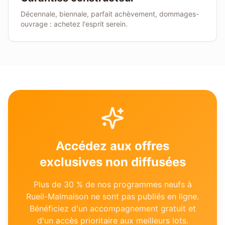
Décennale, biennale, parfait achèvement, dommages-
ouvrage : achetez l'esprit serein.
Accédez aux offres
exclusives non diffusées
Plus de 30 % de nos programmes neufs à
Rueil-Malmaison
ne sont pas publiés en ligne.
Bénéficiez d'un accompagnement gratuit et
d'un accès prioritaire aux meilleurs lots.