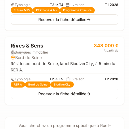
Typologie
T2 → T4
Livraison
T1 2028
Future M15
PTZ zone A bis
Programme intimiste
Recevoir la fiche détaillée
Rives & Sens
348 000 €
À partir de
Bouygues Immobilier
Bord de Seine
Résidence bord de Seine, label BiodiverCity, à 5 min du
RER A.
Typologie
T2 → T5
Livraison
T2 2028
RER A
Bord de Seine
BiodiverCity
Recevoir la fiche détaillée
Vous cherchez un programme spécifique à
Rueil-