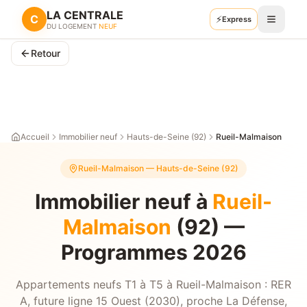
LA CENTRALE
C
⚡
Retour
Express
Recevoir mes plans
DU LOGEMENT
NEUF
Retour
Accueil
Immobilier neuf
Hauts-de-Seine (92)
Rueil-Malmaison
Rueil-Malmaison
—
Hauts-de-Seine (92)
Immobilier neuf à
Rueil-
Malmaison
(92) —
Programmes 2026
Appartements neufs T1 à T5 à Rueil-Malmaison : RER
A, future ligne 15 Ouest (2030), proche La Défense,