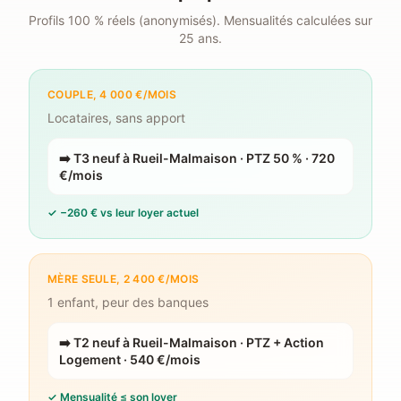
Profils 100 % réels (anonymisés). Mensualités calculées sur
25 ans.
COUPLE, 4 000 €/MOIS
Locataires, sans apport
➡️
T3 neuf à Rueil-Malmaison · PTZ 50 % · 720
€/mois
✓
−260 € vs leur loyer actuel
MÈRE SEULE, 2 400 €/MOIS
1 enfant, peur des banques
➡️
T2 neuf à Rueil-Malmaison · PTZ + Action
Logement · 540 €/mois
✓
Mensualité ≤ son loyer